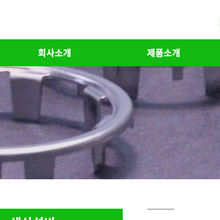
회사소개
제품소개
회사소개
Toque Sensors
회사현황
Nickel laminations
회사연혁
ZCT Rings
조직도
Shielding Can
오시는 길
CuAl, AlCu Busbar